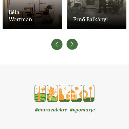
Béla
Wortman
Ernő Balkányi
#muravidekre #vpomurje