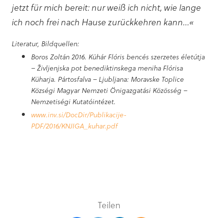
jetzt für mich bereit: nur weiß ich nicht, wie lange
ich noch frei nach Hause zurückkehren kann…«
Literatur, Bildquellen:
Boros Zoltán 2016. Kühár Flóris bencés szerzetes életútja
– Življenjska pot benediktinskega meniha Flórisa
Küharja. Pártosfalva – Ljubljana: Moravske Toplice
Községi Magyar Nemzeti Önigazgatási Közösség –
Nemzetiségi Kutatóintézet.
www.inv.si/DocDir/Publikacije-
PDF/2016/KNJIGA_kuhar.pdf
Teilen