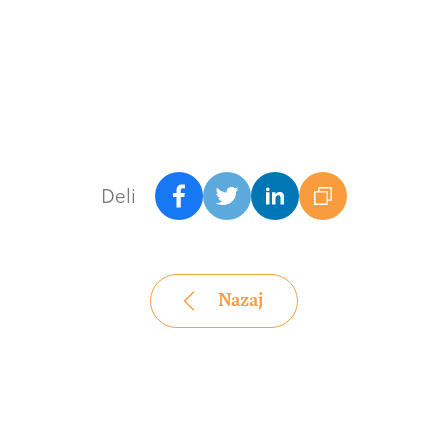
Deli
Nazaj