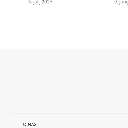
3. julij 2026
9. jun
O NAS