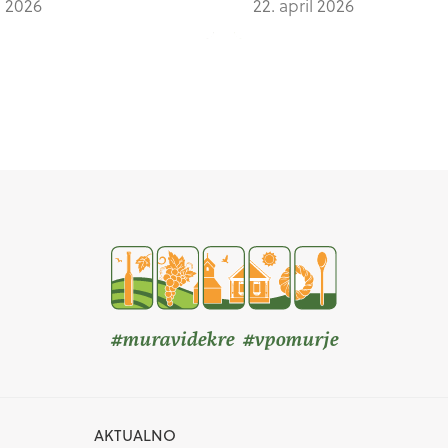
ij 2026
22. april 2026
#muravidekre #vpomurje
AKTUALNO