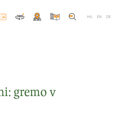
HU
EN
DE
mi: gremo v