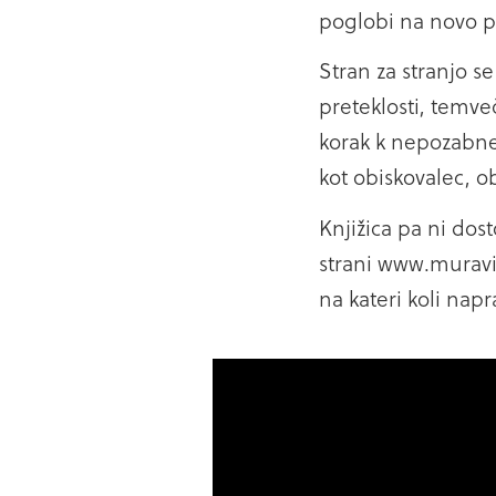
poglobi na novo p
Stran za stranjo se
preteklosti, temveč
korak k nepozabnem
kot obiskovalec, o
Knjižica pa ni dost
strani www.muravid
na kateri koli napr