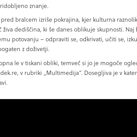
ridobljeno znanje.
 pred bralcem izriše pokrajina, kjer kulturna raznolik
 živa dediščina, ki še danes oblikuje skupnosti. Naj 
u potovanju – odpraviti se, odkrivati, učiti se, izku
bogaten z doživetji.
opna le v tiskani obliki, temveč si jo je mogoče ogle
ek.re, v rubriki „Multimedija”. Dosegljiva je v kate
avi.