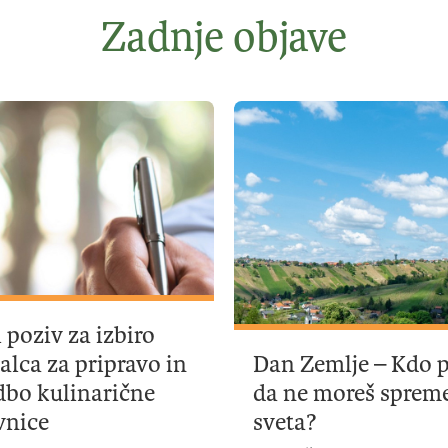
Zadnje objave
i poziv za izbiro
jalca za pripravo in
Dan Zemlje – Kdo p
dbo kulinarične
da ne moreš spreme
vnice
sveta?