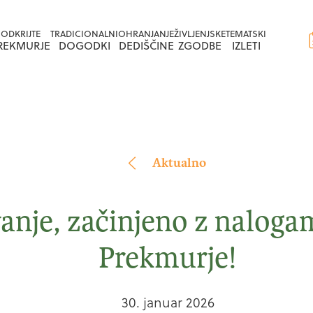
Na
Na
ODKRIJTE
TRADICIONALNI
OHRANJANJE
ŽIVLJENJSKE
TEMATSKI
vsebino
navigacijo
REKMURJE
DOGODKI
DEDIŠČINE
ZGODBE
IZLETI
Aktualno
anje, začinjeno z naloga
Prekmurje!
30. januar 2026