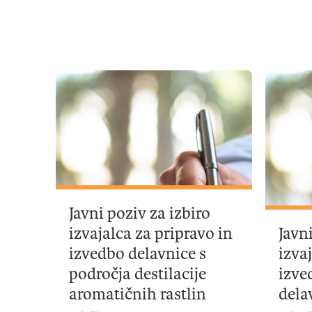
Javni poziv za izbiro
izvajalca za pripravo in
Javn
izvedbo delavnice s
izva
področja destilacije
izve
aromatičnih rastlin
dela