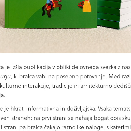
ta je izšla publikacija v obliki delovnega zvezka z n
urju
, ki bralca vabi na posebno potovanje. Med ra
lturne interakcije, tradicije in arhitekturno dedi
a.
e je hkrati informativna in doživljajska. Vsaka temat
veh straneh: na prvi strani se nahaja bogat opis sku
gi strani pa bralca čakajo raznolike naloge, s katerim