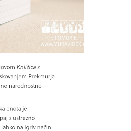
aslovom
Knjižica z
ziskovanjem Prekmurja
ščino narodnostno
ska enota je
paj z ustrezno
i lahko na igriv način