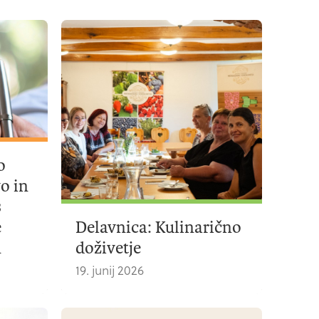
o
vo in
s
e
Delavnica: Kulinarično
n
doživetje
19. junij 2026