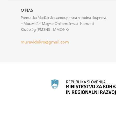
O NAS
Pomurska Madžarska samoupravna narodna skupnost
– Muravidéki Magyar Önkormányzati Nemzeti
Közösség (PMSNS - MMÖNK)
muravidekre@gmail.com