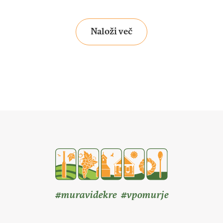
Naloži več
#muravidekre #vpomurje