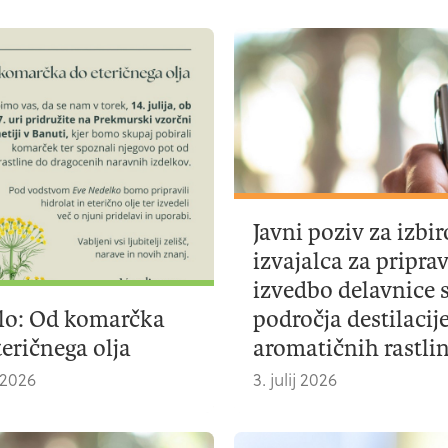
Javni poziv za izbir
izvajalca za pripra
izvedbo delavnice 
lo: Od komarčka
področja destilacij
teričnega olja
aromatičnih rastli
j 2026
3. julij 2026