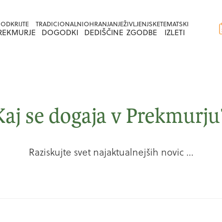
Na
Na
ODKRIJTE
TRADICIONALNI
OHRANJANJE
ŽIVLJENJSKE
TEMATSKI
vsebino
navigacijo
REKMURJE
DOGODKI
DEDIŠČINE
ZGODBE
IZLETI
Kaj se dogaja v Prekmurju
Raziskujte svet najaktualnejših novic …