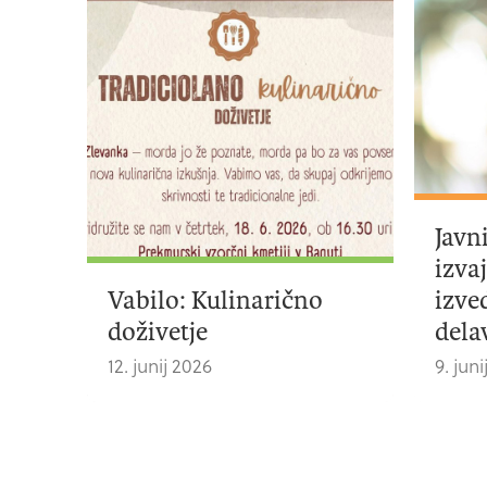
Javn
izva
Vabilo: Kulinarično
izve
doživetje
dela
12. junij 2026
9. jun