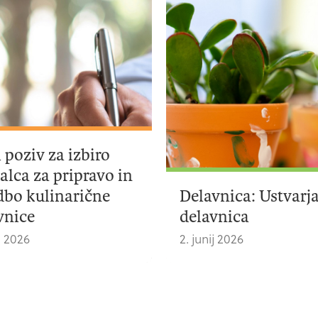
i poziv za izbiro
jalca za pripravo in
dbo kulinarične
Delavnica: Ustvarj
vnice
delavnica
ij 2026
2. junij 2026