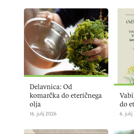
Delavnica: Od
komarčka do eteričnega
Vabi
olja
do e
16. julij 2026
6. juli