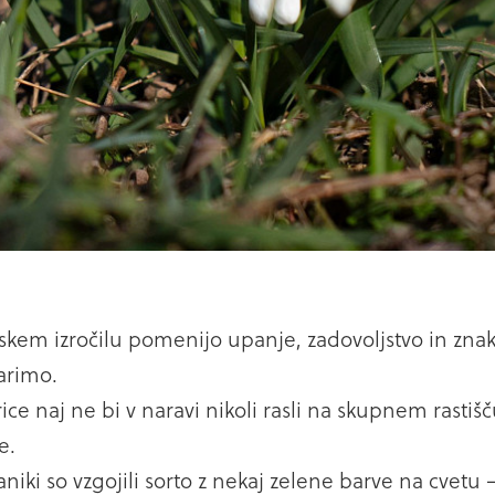
dskem izročilu pomenijo upanje, zadovoljstvo in znak
arimo.
ice naj ne bi v naravi nikoli rasli na skupnem rastiš
e.
niki so vzgojili sorto z nekaj zelene barve na cvetu