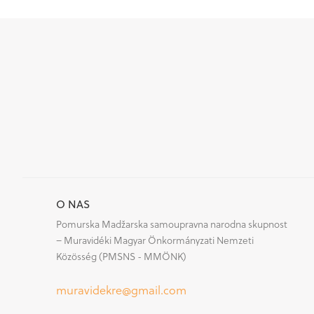
O NAS
Pomurska Madžarska samoupravna narodna skupnost
– Muravidéki Magyar Önkormányzati Nemzeti
Közösség (PMSNS - MMÖNK)
muravidekre@gmail.com