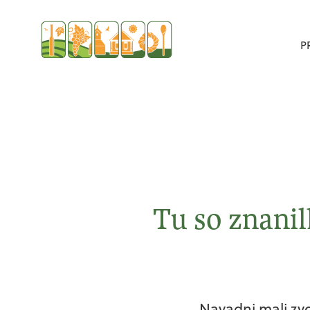
P
Tu so znanil
Navadni mali zv