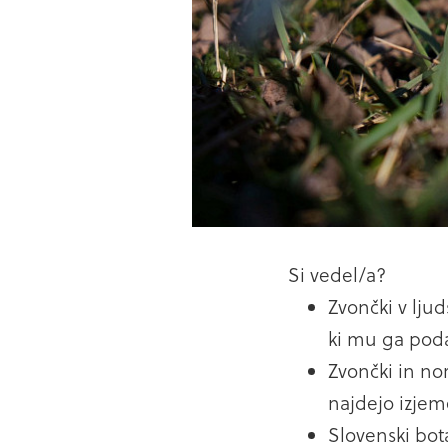
Si vedel/a?
Zvončki v lju
ki mu ga pod
Zvončki in nor
najdejo izjem
Slovenski bota