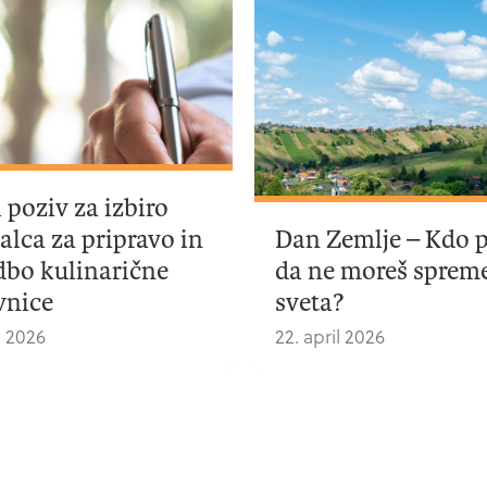
i poziv za izbiro
jalca za pripravo in
Dan Zemlje – Kdo p
dbo kulinarične
da ne moreš spreme
vnice
sveta?
ij 2026
22. april 2026