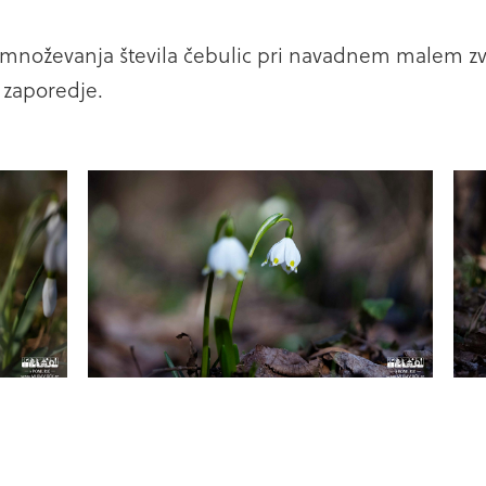
zmnoževanja števila čebulic pri navadnem malem z
 zaporedje.