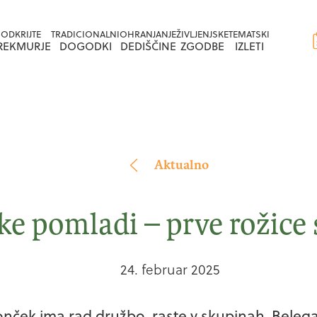
Na
Na
ODKRIJTE
TRADICIONALNI
OHRANJANJE
ŽIVLJENJSKE
TEMATSKI
vsebino
navigacijo
REKMURJE
DOGODKI
DEDIŠČINE
ZGODBE
IZLETI
Aktualno
ke pomladi – prve rožice 
24. februar 2025
onček ima rad družbo, raste v skupinah. Beleg