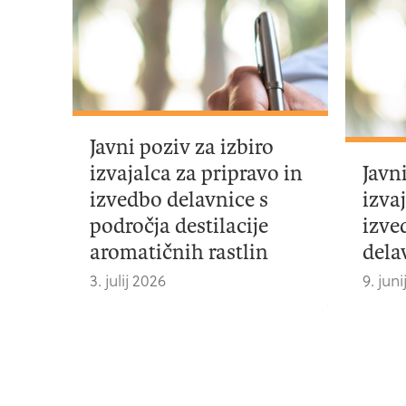
Javni poziv za izbiro
izvajalca za pripravo in
Javn
izvedbo delavnice s
izva
področja destilacije
izve
aromatičnih rastlin
dela
3. julij 2026
9. jun