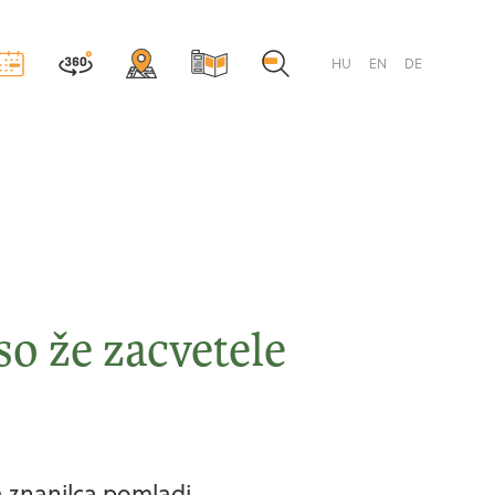
HU
EN
DE
so že zacvetele
a znanilca pomladi