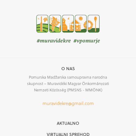
#muravidekre #vpomurje
O NAS
Pomurska Madžarska samoupravna narodna
skupnost – Muravidéki Magyar Önkormányzati
Nemzeti Közösség (PMSNS - MMÖNK)
muravidekre@gmail.com
AKTUALNO
VIRTUALNI SPREHOD