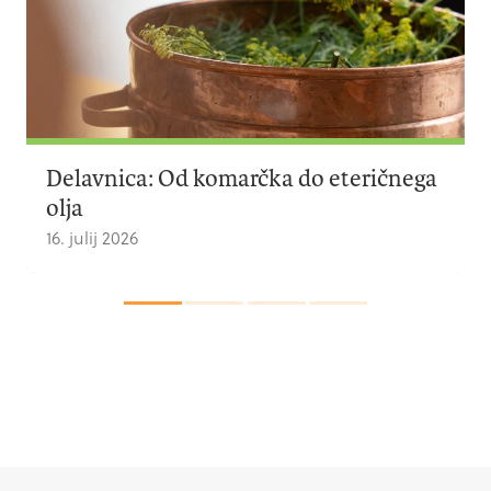
 komarčka do eteričnega
Vabilo: Od komarčka
6. julij 2026
1
2
3
4