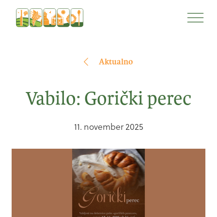
Na
Na
vsebino
navigacijo
Aktualno
Vabilo: Gorički perec
11. november 2025