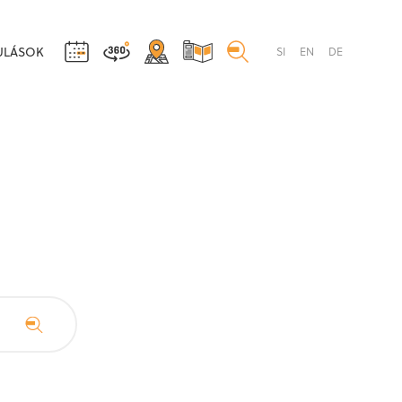
ULÁSOK
SI
EN
DE