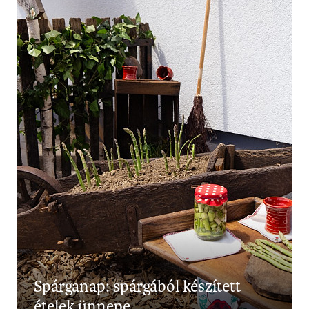
Spárganap: spárgából készített
ételek ünnepe