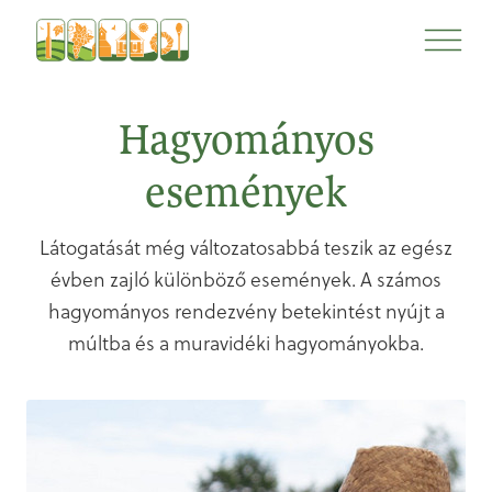
Ugrás
Ugrás
a
a
tartalomra
navigációhoz
Hagyományos
események
Látogatását még változatosabbá teszik az egész
évben zajló különböző események. A számos
hagyományos rendezvény betekintést nyújt a
múltba és a muravidéki hagyományokba.