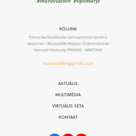
#muravidekre #vpomurje
RÓLUNK
Pomurska Madžarska samoupravna narodna
skupnost – Muravidéki Magyar Önkormányzati
Nemzeti Közösség (PMSNS - MMÖNK)
muravidekre@gmail.com
AKTUÁLIS
MULTIMÉDIA
VIRTUÁLIS SÉTA
KONTAKT