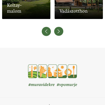
Koltay-
malom
Vadászotthon
#muravidekre #vpomurje