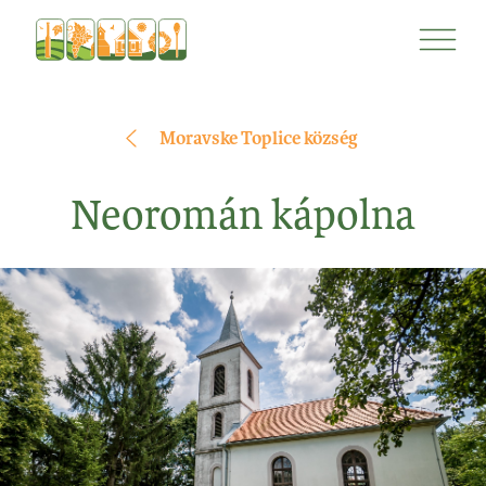
Ugrás
Ugrás
a
a
tartalomra
navigációhoz
Moravske Toplice község
Neoromán kápolna