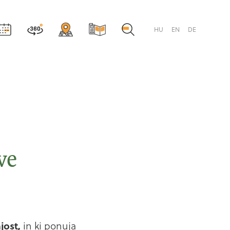
HU
EN
DE
ve
jost,
in ki ponuja