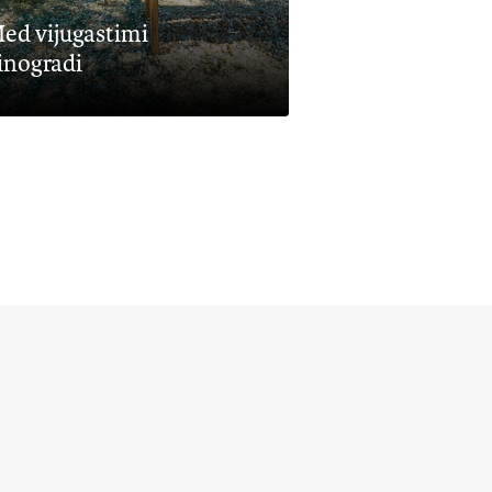
Po sledeh zbirk
lokalne zgodovine