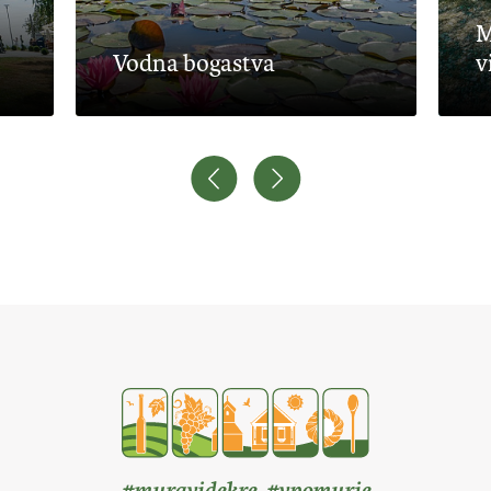
Med vijugastimi
a bogastva
vinogradi
#muravidekre #vpomurje