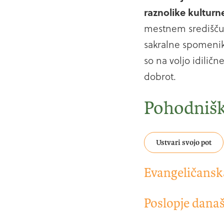
raznolike kulturn
mestnem središču, 
sakralne spomenik
so na voljo idilič
dobrot.
Pohodnišk
Ustvari svojo pot
Evangeličansk
Evangeličanska ce
Poslopje današ
Preberi več
a elegantno opreml
Nasproti evangelič
priznanega lendavs