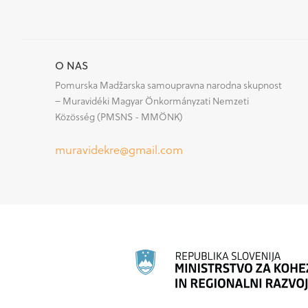
O NAS
Pomurska Madžarska samoupravna narodna skupnost
– Muravidéki Magyar Önkormányzati Nemzeti
Közösség (PMSNS - MMÖNK)
muravidekre@gmail.com