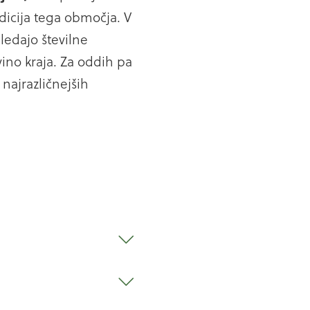
adicija tega območja. V
ledajo številne
ino kraja. Za oddih pa
najrazličnejših
v tako minimalistično,
doba, ki je delo
e, zgrajene v