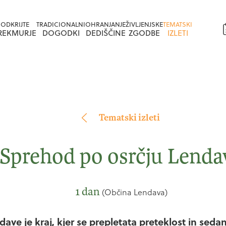
Na
Na
ODKRIJTE
TRADICIONALNI
OHRANJANJE
ŽIVLJENJSKE
TEMATSKI
vsebino
navigacijo
REKMURJE
DOGODKI
DEDIŠČINE
ZGODBE
IZLETI
Tematski izleti
Sprehod po osrčju Lenda
1 dan
(Občina Lendava)
ve je kraj, kjer se prepletata preteklost in sedan