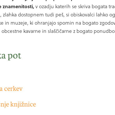
e znamenitosti,
v ozadju katerih se skriva bogata tr
zlahka dostopnem tudi peš, si obiskovalci lahko og
e in muzeje, ki ohranjajo spomin na bogato zgodov
ne obcestne kavarne in slaščičarne z bogato ponudbo 
a pot
a cerkev
rkev v središču mesta ima skromno zunanjost in pra
nje knjižnice
jeno notranjost. Posebno izstopajoča je oltarna po
anske cerkve se nahaja poslopje lendavske knjižnic
kega slikarja Lajčija Pandurja.